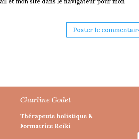
il et mon site dans le navigateur pour mon
Charline Godet
Thérapeute holistique &
Formatrice Reïki