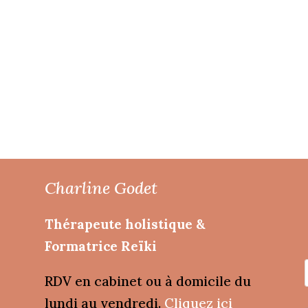
Charline Godet
Thérapeute holistique &
Formatrice Reïki
RDV en cabinet ou à domicile du
lundi au vendredi.
Cliquez ici